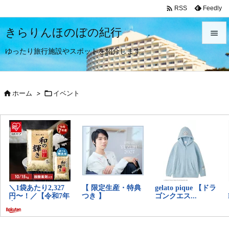

Feedly
RSS
きらりんほのぼの紀行

ゆったり旅行施設やスポットを紹介します。

メニュ


ホーム
>

イベント
サイド

前へ

次へ

検索