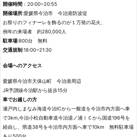
開催時間
：20:00~20:55
開催場所
:愛媛県今治市 今治港防波堤
お祭りのフィナーレを飾るのが１万発の花火、
例年の来場者 約280,000人
駐車場
:800台 無料
交通規制
:18:00~21:30
会場へのアクセス
愛媛県今治市天保山町 今治港周辺
JR予讃線今治駅から徒歩15分
車でお越しの方
瀬戸内しまなみ海道今治ICから一般道を今治市内方面へ車
で3km,今治小松自動車道今治湯ノ浦ＩＣから国道196号を
経由し、県道38号を今治市内方面へ車で10km 無料駐車場
あり500台