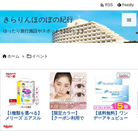

Feedly
RSS
きらりんほのぼの紀行

ゆったり旅行施設やスポットを紹介します。

メニュ


ホーム
>

イベント
サイド

前へ

次へ

検索