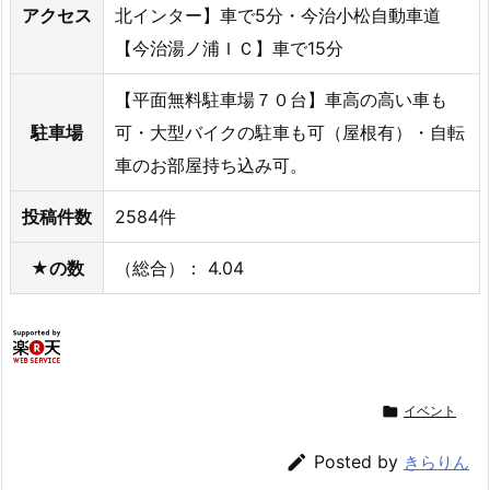
アクセス
北インター】車で5分・今治小松自動車道
【今治湯ノ浦ＩＣ】車で15分
【平面無料駐車場７０台】車高の高い車も
駐車場
可・大型バイクの駐車も可（屋根有）・自転
車のお部屋持ち込み可。
投稿件数
2584件
★の数
（総合）： 4.04

イベント

Posted by
きらりん