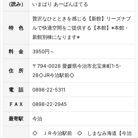
（読み）
いまばり あーばんほてる
贅沢なひとときを感じる【新館】リーズナブ
特 色
ルで快適空間をご提供する【本館】※本館・
新館別棟になります※
料 金
3950円～
〒794-0028 愛媛県今治市北宝来町1-5-
住 所
28◇JR今治駅前◇
電 話
0898-22-5311
ＦＡＸ
0898-22-2945
最寄駅
今治
◇ ＪＲ今治駅前 ◇ しまなみ海道【今治