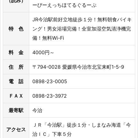
（読み）
ーびーえっちほてるぐるーぷ
JR今治駅前好立地徒歩１分！無料朝食バイキ
特 色
ング！男女浴場完備！全室加湿空気清浄機完
備！無料Wi-Fi
料 金
4000円～
住 所
〒794-0028 愛媛県今治市北宝来町1-5-9
電 話
0898-23-0005
ＦＡＸ
0898-23-3972
最寄駅
今治
ＪＲ「今治駅」徒歩１分・しまなみ海道「今
アクセス
治ＩＣ」下車５分