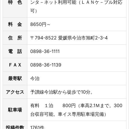
特 色
ンタ－ネット利用可能（ＬＡＮケ－ブル対応
可）
料 金
8650円～
住 所
〒794-8522 愛媛県今治市旭町2-3-4
電 話
0898-36-1111
ＦＡＸ
0898-36-1139
最寄駅
今治
アクセス
予讃線今治駅から徒歩で10分。
有料 １泊 800円（車高2.1Ｍまで。300
駐車場
台収容可能。車イス専用駐車場完備）
投稿件数
1761件