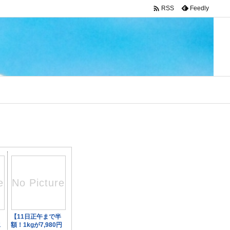

Feedly
RSS