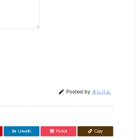

Posted by
きらりん
LinkedIn
Pocket
Copy