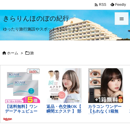

Feedly
RSS
きらりんほのぼの紀行

ゆったり旅行施設やスポットを紹介します。

メニュ


ホーム
>

旅
サイド

前へ

次へ

検索