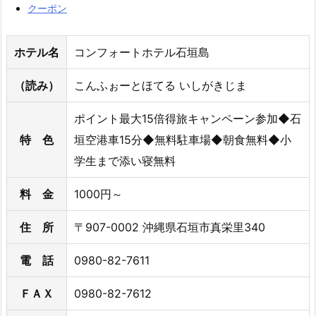
クーポン
ホテル名
コンフォートホテル石垣島
（読み）
こんふぉーとほてる いしがきじま
ポイント最大15倍得旅キャンペーン参加◆石
特 色
垣空港車15分◆無料駐車場◆朝食無料◆小
学生まで添い寝無料
料 金
1000円～
住 所
〒907-0002 沖縄県石垣市真栄里340
電 話
0980-82-7611
ＦＡＸ
0980-82-7612