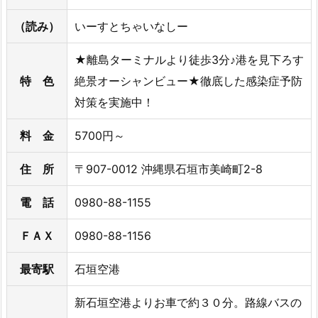
（読み）
いーすとちゃいなしー
★離島ターミナルより徒歩3分♪港を見下ろす
特 色
絶景オーシャンビュー★徹底した感染症予防
対策を実施中！
料 金
5700円～
住 所
〒907-0012 沖縄県石垣市美崎町2-8
電 話
0980-88-1155
ＦＡＸ
0980-88-1156
最寄駅
石垣空港
新石垣空港よりお車で約３０分。路線バスの